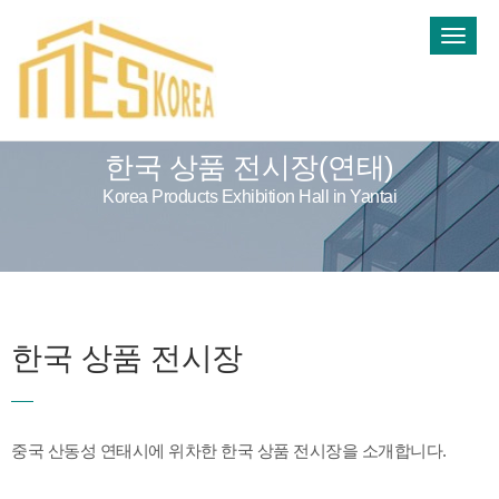
T
o
g
컨설팅사업
한국 상품 전시장
g
l
e
한국 상품 전시장(연태)
n
a
Korea Products Exhibition Hall in Yantai​
v
i
g
a
t
i
한국 상품 전시장
o
n
중국 산동성 연태시에 위차한 한국 상품 전시장을 소개합니다.