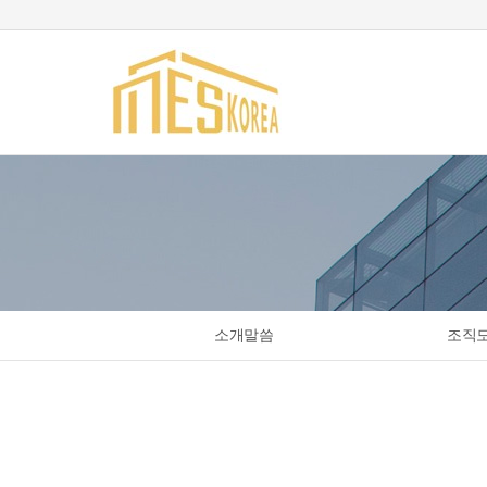
소개말씀
조직